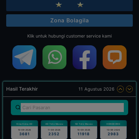
Zona Bolagila
Klik untuk hubungi customer service kami
Hasil Terakhir
11 Agustus 2026
King Kong 4D
4D Toto Macau
5D Toto Macau
HONGKONG
10-08-2026
11-08-2026
10-08-2026
10-08-2026
3681
2352
11918
2983