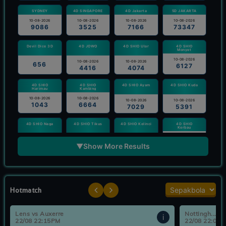
SYDNEY
4D SINGAPORE
4D Jakarta
5D JAKARTA
10-08-2026
10-08-2026
10-08-2026
10-08-2026
9086
3525
7166
73347
Devil Dice 3D
4D JOWO
4D SHIO Ular
4D SHIO
Monyet
10-08-2026
10-08-2026
10-08-2026
656
6127
4416
4074
4D SHIO
4D SHIO
4D SHIO Ayam
4D SHIO Kuda
Harimau
Kambing
10-08-2026
10-08-2026
10-08-2026
10-08-2026
1043
6664
7029
5391
4D SHIO Naga
4D SHIO Tikus
4D SHIO Kelinci
4D SHIO
Kerbau
10-08-2026
10-08-2026
10-08-2026
10-08-2026
7106
▼
Show More Results
9443
3760
1974
4D ARIZONA
AQUARIUS 5D
AQUARIUS 3D
PISCES 5D
10-08-2026
10-08-2026
10-08-2026
10-08-2026
2732
54041
778
48285
Hotmatch
PISCES 3D
PISCES 4D
3D ARIES
3D VIRGO
10-08-2026
10-08-2026
10-08-2026
10-08-2026
Lens vs Auxerre
Nottingh... vs
608
2592
604
616
i
22/08 22:15PM
22/08 22:00